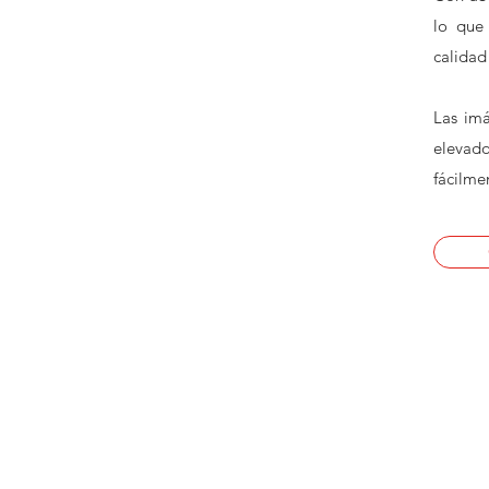
lo que 
calidad
Las imá
elevad
fácilmen