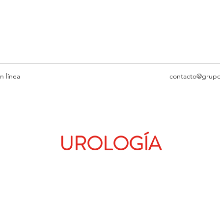
 línea
contacto@grup
UROLOGÍA