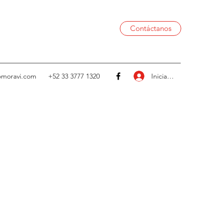
Contáctanos
Iniciar sesión
omoravi.com
+52 33 3777 1320